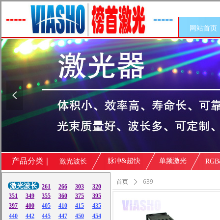
网站首页
넳
产品分类｜
脉冲&超快
单频激光
激光波长
RG
639
首页
ꄲ
共
10
个产品
激光波长
261
266
303
320
351
349
355
360
375
395
397
400
405
410
415
435
440
442
445
447
450
454