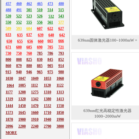
457
460
462
465
473
480
488
491
501
510
514
515
520
522
523
526
543
532
550
552
555
556
561
577
589
593
604
607
622
627
633
637
635
639
640
642
639nm固体激光器100~1000mW +
665
666
650
655
656
660
671
680
685
690
705
721
730
750
760
785
786
793
800
808
825
830
845
852
860
879
880
885
905
914
915
940
946
965
975
980
1030
1047
1049
1053
1060
1085
1112
1120
1122
1064
1177
1208
1275
1310
1313
1319
1320
1342
1380
1413
1444
1450
1470
1532
1550
639nm红光高稳定性激光器
1573
1645
1660
1710
1850
1000~2000mW
1870
1900
1910
1940
1990
2096
2200
2240
2790
3800
MORE