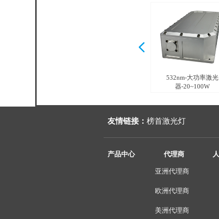
넳
532nm-激光器-5~10W
532nm-低噪声激光
532nm-大功率激光
器-1~300mW
器-20~100W
友情链接：
榜首激光灯
产品中心
代理商
亚洲代理商
欧洲代理商
美洲代理商