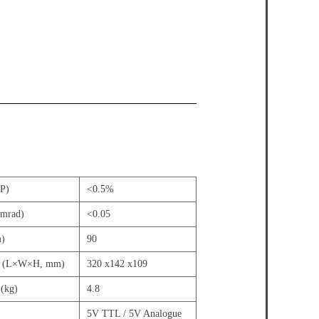
P)
<0.5%
mrad)
<0.05
)
90
 (L×W×H, mm)
320 x142 x109
(kg)
4.8
5V TTL / 5V Analogue