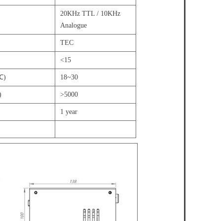
20KHz TTL / 10KHz
Analogue
TEC
<15
℃)
18~30
)
>5000
1 year