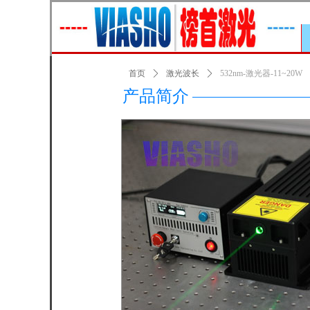
首页
ꄲ
激光波长
ꄲ
532nm-激光器-11~20W
产品简介