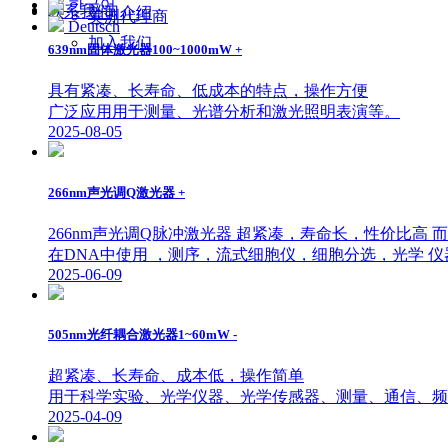
한국어
联系我们
公司介绍
美洲代理商
Deutsch
加入我们
639nm固体激光器100~1000mW +
具有紧凑、长寿命、低成本的特点，操作方便
广泛应用用于测量、光谱分析和激光照明表演等。
2025-08-05
266nm声光调Q激光器 +
266nm声光调Q脉冲激光器 超紧凑，寿命长，性价比高 
在DNA中使用 ，测序，流式细胞仪，细胞分选，光学 
2025-06-09
505nm光纤耦合激光器1~60mW -
超紧凑、长寿命、成本低，操作简单
用于科学实验、光学仪器、光学传感器、测量、通信、频
2025-04-09