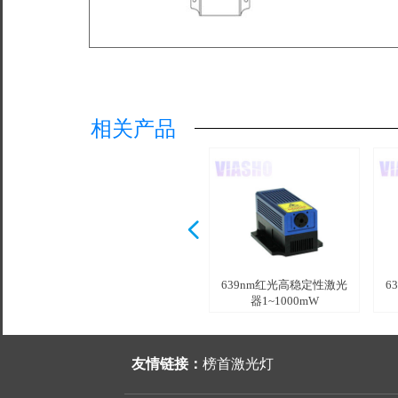
相关产品
넳
639nm红光调Q激光器
639nm单纵模激光器
639nm红光高稳定性激光
6
1~200mW /
1~350mW /
器1~1000mW
友情链接：
榜首激光灯