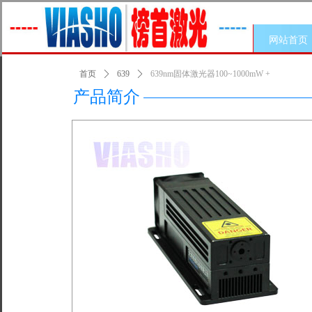
网站首页
首页
ꄲ
639
ꄲ
639nm固体激光器100~1000mW +
产品简介