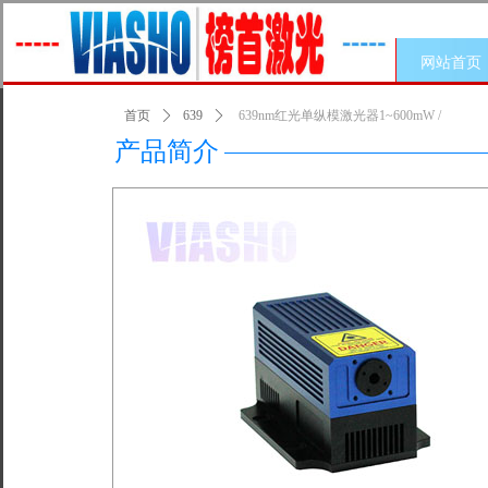
网站首页
首页
ꄲ
639
ꄲ
639nm红光单纵模激光器1~600mW /
产品简介