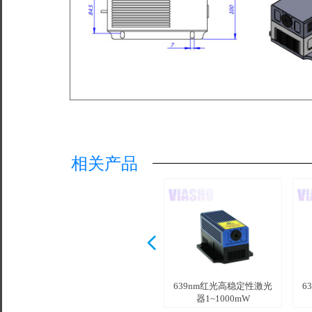
相关产品
넳
639nm红光调Q激光器
639nm单纵模激光器
639nm红光高稳定性激光
6
1~200mW /
1~350mW /
器1~1000mW