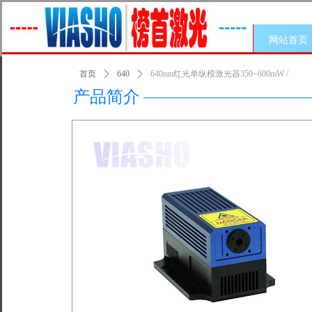
网站首页
首页
ꄲ
640
ꄲ
640nm红光单纵模激光器350~600mW /
产品简介